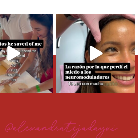
@alexandratejadayui